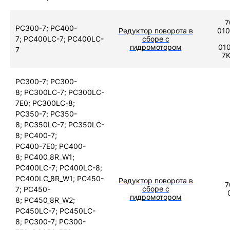
7
PC300-7; PC400-
Редуктор поворота в
010
7; PC400LC-7; PC400LC-
сборе с
гидромотором
010
7
7K
PC300-7; PC300-
8; PC300LC-7; PC300LC-
7E0; PC300LC-8;
PC350-7; PC350-
8; PC350LC-7; PC350LC-
8; PC400-7;
PC400-7E0; PC400-
8; PC400_8R_W1;
PC400LC-7; PC400LC-8;
PC400LC_8R_W1; PC450-
Редуктор поворота в
7
сборе с
7; PC450-
гидромотором
8; PC450_8R_W2;
PC450LC-7; PC450LC-
8; PC300-7; PC300-