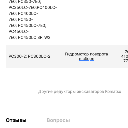
7E0; PC350-7E0;
PC350LC-7E0;PC400LC-
7E0; PC400LC-
7E0; PC450-
7E0; PC450LC-7E0;
PC450LC-
7E0; PC450LC_8R_W2
7
Гидромотор поворота
PC300-2; PC300LC-2
410
в сборе
77
Другие
редукторы экскаваторов Komatsu
Отзывы
Вопросы