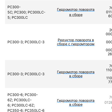
PC300-
7
Гидромотор поворота
011
5C; PC300; PC300LC-
в сборе
6
5; PC300LC
2
000
Редуктор поворота в
PC300-3; PC300LC-3
000
сборе с гидромтором
000
26
7
110
Гидромотор поворота
PC300-3; PC300LC-3
в сборе
110
7
PC300-6; PC300-
7
6Z; PC300LC-
Гидромотор поворота
0128
в сборе
6; PC300LC-6Z;
PC350-6; PC350LC-6