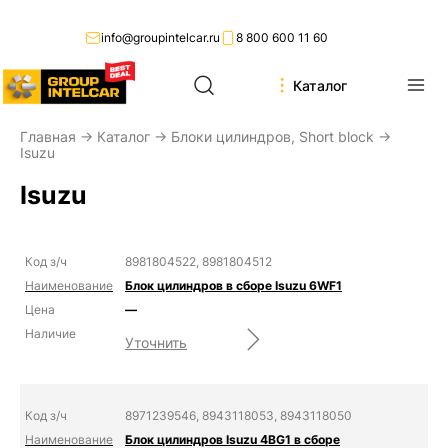
info@groupintelcar.ru
8 800 600 11 60
Каталог
Главная
→
Каталог
→
Блоки цилиндров, Short block
→
Isuzu
Isuzu
8981804522, 8981804512
Блок цилиндров в сборе Isuzu 6WF1
—
Уточнить
8971239546, 8943118053, 8943118050
Блок цилиндров Isuzu 4BG1 в сборе