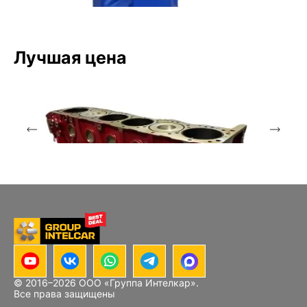
Лучшая цена
Аксиально-поршневой насос
Bosch Rexroth
A4VSO40DR/10R-PPB13N00
© 2016–
2026
ООО «Группа Интелкар».
Блок цилиндров Hino J08E
Все права защищены