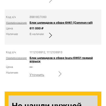
8981807060
Блок цилиндров в сборе 6HK1 (Common rail)
611 000
₽
В наличии
1112106912, 1112106913
Блок цилиндров в сборе Isuzu 6WG1 прямой
впрыск
—
Уточнить
Не нашли нужной