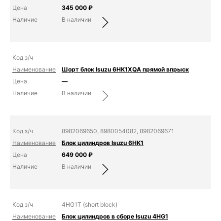
345 000
₽
В наличии
Шорт блок Isuzu 6HK1XQA прямой впрыск
—
В наличии
8982069650, 8980054082, 8982069671
Блок цилиндров Isuzu 6HK1
649 000
₽
В наличии
4HG1T (short block)
Блок цилиндров в сборе Isuzu 4HG1