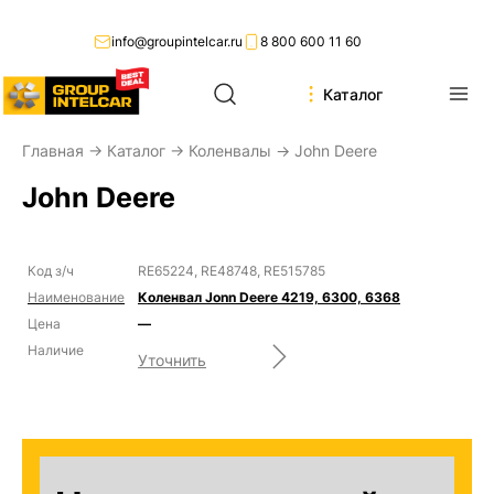
info@groupintelcar.ru
8 800 600 11 60
Каталог
Главная
→
Каталог
→
Коленвалы
→ John Deere
John Deere
RE65224, RE48748, RE515785
Коленвал Jonn Deere 4219, 6300, 6368
—
Уточнить