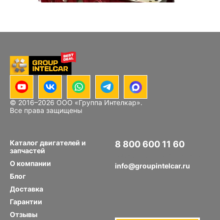
Bosch Rexroth
A4VSO40DR/10R-PPB13N00
© 2016–
2026
ООО «Группа Интелкар».
Блок цилиндров Hino J08E
Все права защищены
Каталог двигателей и
8 800 600 11 60
запчастей
Звонок по РФ бесплатный
О компании
info@groupintelcar.ru
Блог
Доставка
Гарантии
Отзывы