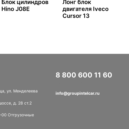
Блок цилиндров
Лонг блок
Hino J08E
двигателя Iveco
Cursor 13
8 800 600 11 60
Звонок по РФ бесплатный
ща, ул. Менделеева
info@groupintelcar.ru
оссе, д. 28 ст.2
8-00 Отгрузочные