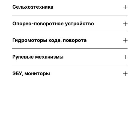
Bosch Rexroth
Long Block Ford 2.
Сельхозтехника
A4VSO40DR/10R-
(задний/полный
PPB13N00
привод)
Опорно-поворотное устройство
Гидромоторы хода, поворота
Рулевые механизмы
ЭБУ, мониторы