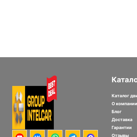
Блок цилиндров
Лонг блок
Hino J08E
двигателя Iveco
Cursor 13
Катал
Каталог дв
О компани
Блог
Доставка
Гарантии
Отзывы