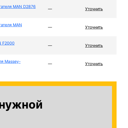
гателя MAN D2876
—
Уточнить
гателя MAN
—
Уточнить
N F2000
—
Уточнить
ля Massey-
—
Уточнить
 нужной
?