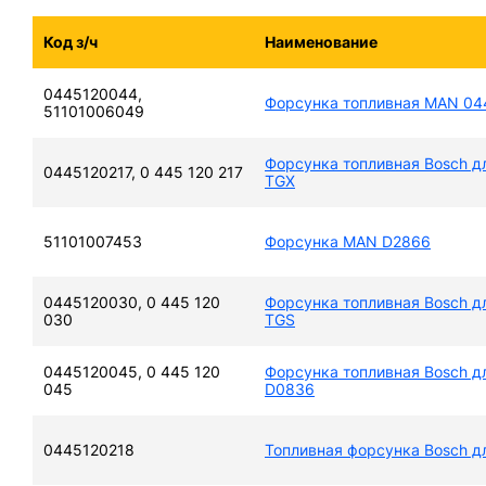
Код з/ч
Наименование
0445120044,
Форсунка топливная MAN 0
51101006049
Форсунка топливная Bosch д
0445120217, 0 445 120 217
TGX
51101007453
Форсунка MAN D2866
0445120030, 0 445 120
Форсунка топливная Bosch д
030
TGS
0445120045, 0 445 120
Форсунка топливная Bosch д
045
D0836
0445120218
Топливная форсунка Bosch 