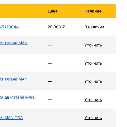
Цена
Наличие
445120044
20 300
₽
В наличии
ля тягача MAN
—
Уточнить
—
Уточнить
ля тягача MAN
—
Уточнить
ля двигателя MAN
—
Уточнить
для MAN TGA
—
Уточнить