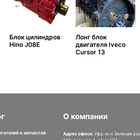
Блок цилиндров
Лонг блок
Hino J08E
двигателя Iveco
Cursor 13
ог
О компании
игателей и запчастей
Адрес офиса:
Уфа, м-н Зеленая ро