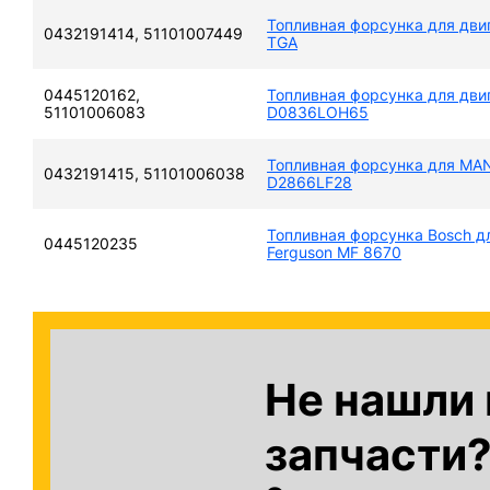
Топливная форсунка для дви
0432191414, 51101007449
TGA
0445120162,
Топливная форсунка для дви
51101006083
D0836LOH65
Топливная форсунка для MA
0432191415, 51101006038
D2866LF28
Топливная форсунка Bosch д
0445120235
Ferguson МF 8670
Не нашли
запчасти