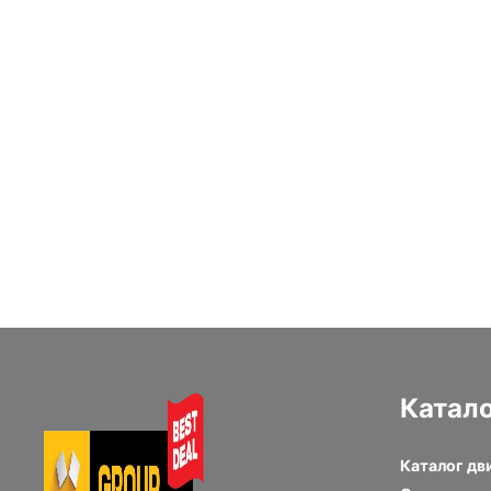
Блок цилиндров
Лонг блок
Hino J08E
двигателя Iveco
Cursor 13
Катал
Каталог дв