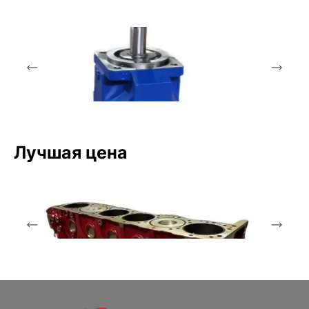
Лучшая цена
Аксиально-поршневой насос
Bosch Rexroth
A4VSO40DR/10R-PPB13N00