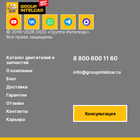
© 2016–
2026
ООО «Группа Интелкар».
Блок цилиндров Hino J08E
Все права защищены
Каталог двигателей и
8 800 600 11 60
запчастей
Звонок по РФ бесплатный
О компании
info@groupintelcar.ru
Блог
Доставка
Гарантии
Отзывы
Контакты
Консультация
Карьера