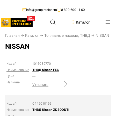
info@groupintelcar.ru
8 800 600 11 60
Каталог
Главная
→
Каталог
→
Топливные насосы, ТНВД
→ NISSAN
NISSAN
1016039770
ТНВД Nissan FE6
—
Уточнить
0445010195
ТНВД Nissan ZD30DDTI
—