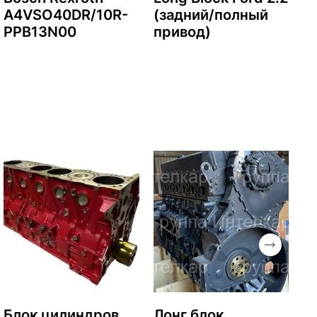
A4VSO40DR/10R-
(задний/полный
PPB13N00
привод)
Блок цилиндров
Лонг блок