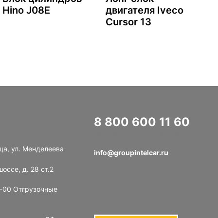
Hino J08E
двигателя Iveco
Cursor 13
8 800 600 11 60
Звонок по РФ бесплатный
ща, ул. Менделеева
info@groupintelcar.ru
оссе, д. 28 ст.2
8-00 Отгрузочные