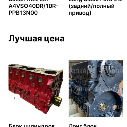
A4VSO40DR/10R-
(задний/полный
PPB13N00
привод)
Лучшая цена
Блок цилиндров
Лонг блок