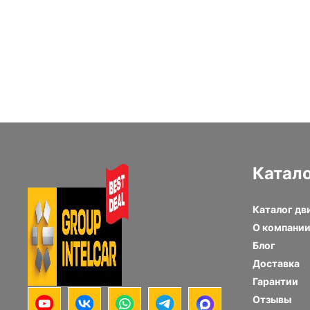
Hino J08E
двигателя Iveco
Cursor 13
Катал
Каталог дв
О компани
Блог
Доставка
Гарантии
Отзывы