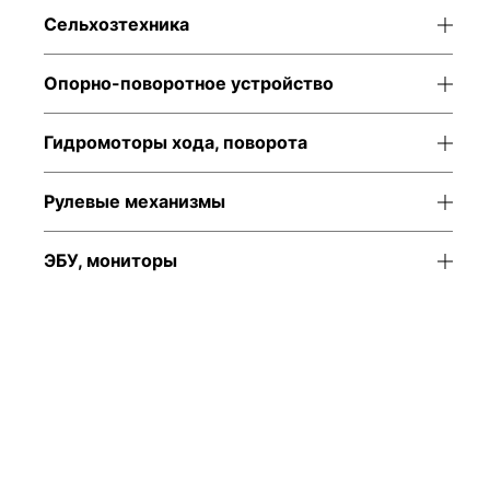
Сельхозтехника
Опорно-поворотное устройство
Гидромоторы хода, поворота
Рулевые механизмы
ЭБУ, мониторы
Аксиально-
Двигатель в
поршневой насос
комплектации
Bosch Rexroth
Long Block Ford 2.