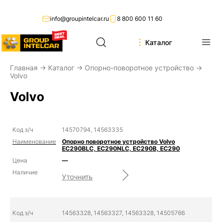
info@groupintelcar.ru
8 800 600 11 60
Каталог
Главная
→
Каталог
→
Опорно-поворотное устройство
→
Volvo
Volvo
14570794, 14563335
Опорно поворотное устройство Volvo
EC290BLC, EC290NLC, EC290B, EC290
—
Уточнить
14563328, 14563327, 14563328, 14505766