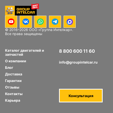
© 2016–
2026
ООО «Группа Интелкар».
Блок цилиндров Hino J08E
Все права защищены
Каталог двигателей и
8 800 600 11 60
запчастей
Звонок по РФ бесплатный
О компании
info@groupintelcar.ru
Блог
Доставка
Гарантии
Отзывы
Контакты
Консультация
Карьера