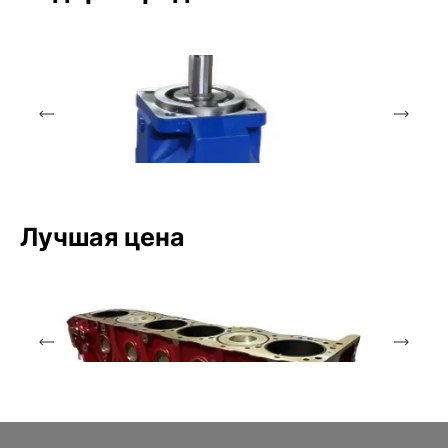
Лучшая цена
Аксиально-поршневой насос
Bosch Rexroth
A4VSO40DR/10R-PPB13N00