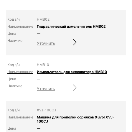
HMB02
Гидравлический измельчитель HMB02
—
Уточнить
HMB10
Измельчитель для экскаватора HMB10
—
Уточнить
XVJ-100CJ
Машина для прополки сорняков Xuvol XVJ-
100CJ
—