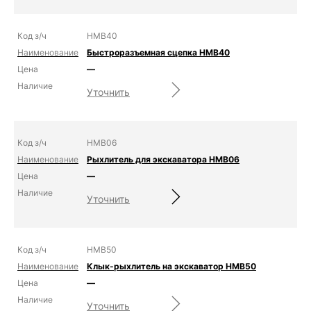
HMB40
Быстроразъемная сцепка HMB40
—
Уточнить
HMB06
Рыхлитель для экскаватора HMB06
—
Уточнить
HMB50
Клык-рыхлитель на экскаватор HMB50
—
Уточнить