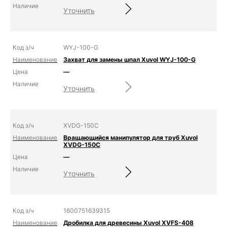
Уточнить
WYJ-100-G
Захват для замены шпал Xuvol WYJ-100-G
—
Уточнить
XVDG-150C
Вращающийся манипулятор для труб Xuvol
XVDG-150C
—
Уточнить
1600751639315
Дробилка для древесины Xuvol XVFS-408