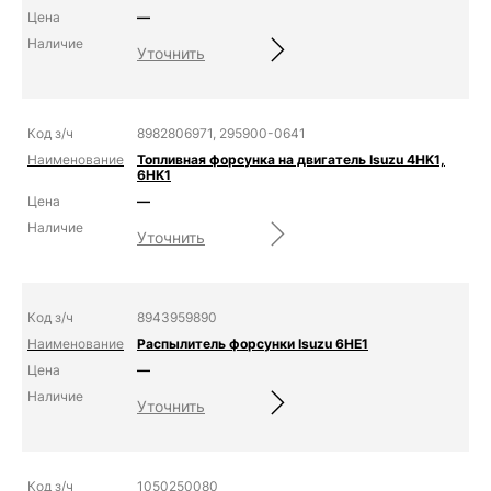
—
Уточнить
8982806971, 295900-0641
Топливная форсунка на двигатель Isuzu 4HK1,
6HK1
—
Уточнить
8943959890
Распылитель форсунки Isuzu 6HE1
—
Уточнить
1050250080