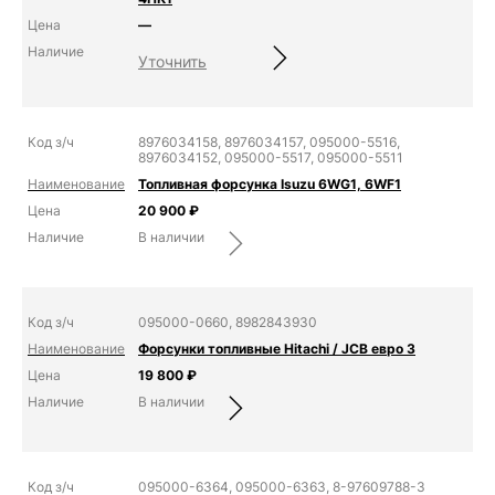
—
Уточнить
8976034158, 8976034157, 095000-5516,
8976034152, 095000-5517, 095000-5511
Топливная форсунка Isuzu 6WG1, 6WF1
20 900
₽
В наличии
095000-0660, 8982843930
Форсунки топливные Hitachi / JCB евро 3
19 800
₽
В наличии
095000-6364, 095000-6363, 8-97609788-3