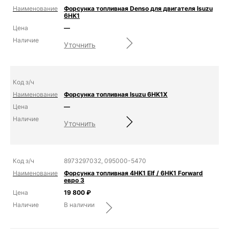
Форсунка топливная Denso для двигателя Isuzu
6HK1
—
Уточнить
Форсунка топливная Isuzu 6HK1X
—
Уточнить
8973297032, 095000-5470
Форсунка топливная 4HK1 Elf / 6HK1 Forward
евро 3
19 800
₽
В наличии