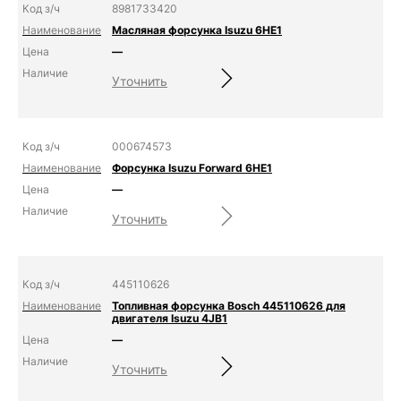
8981733420
Масляная форсунка Isuzu 6HE1
—
Уточнить
000674573
Форсунка Isuzu Forward 6HE1
—
Уточнить
445110626
Топливная форсунка Bosch 445110626 для
двигателя Isuzu 4JB1
—
Уточнить