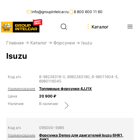
info@groupintelcar.ru
8 800 600 11 60
Каталог
Главная
→
Каталог
→
Форсунки
→ Isuzu
Isuzu
8-98238318-0, 8982383180, 8-98011604-5,
8980116045
Топливные форсунки 4JJ1X
20 900
₽
В наличии
095000-5985
Форсунка Denso для двигателей Isuzu 6HK1,
4HK1