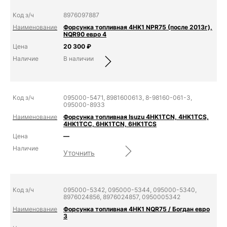
8976097887
Форсунка топливная 4HK1 NPR75 (после 2013г),
NQR90 евро 4
20 300
₽
В наличии
095000-5471, 8981600613, 8-98160-061-3,
095000-8933
Форсунка топливная Isuzu 4HK1TCN, 4HK1TCS,
4HK1TCC, 6HK1TCN, 6HK1TCS
—
Уточнить
095000-5342, 095000-5344, 095000-5340,
8976024856, 8976024857, 0950005342
Форсунка топливная 4HK1 NQR75 / Богдан евро
3