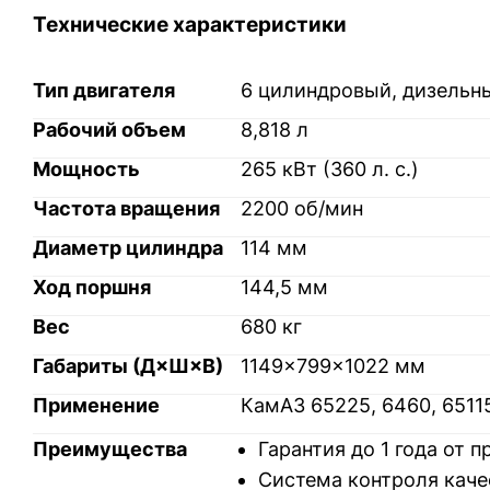
Технические характеристики
Тип двигателя
6 цилиндровый, дизельн
Рабочий объем
8,818 л
Мощность
265 кВт (360 л. с.)
Частота вращения
2200 об/мин
Диаметр цилиндра
114 мм
Ход поршня
144,5 мм
Вес
680 кг
Габариты (Д×Ш×В)
1149×799×1022 мм
Применение
КамАЗ 65225, 6460, 65115,
Преимущества
Гарантия до 1 года от 
Система контроля каче