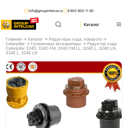
info@groupintelcar.ru
8 800 600 11 60
Каталог
Главная
→
Каталог
→
Редукторы хода, поворота
→
Caterpillar
→
Гусеничные экскаваторы
→ Редуктор хода
Caterpillar 324D, 324D FM, 324D FM LL, 324D L, 324D LN,
324E L, 324E LN