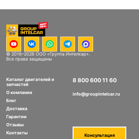
© 2016–
2026
ООО «Группа Интелкар».
Блок цилиндров Hino J08E
Все права защищены
Каталог двигателей и
8 800 600 11 60
запчастей
Звонок по РФ бесплатный
О компании
info@groupintelcar.ru
Блог
Доставка
Гарантии
Отзывы
Контакты
Консультация