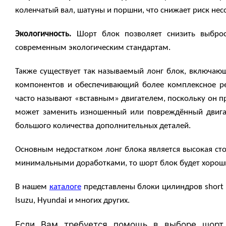
коленчатый вал, шатуны и поршни, что снижает риск не
Экологичность.
Шорт блок позволяет снизить выбросы
современным экологическим стандартам.
Также существует так называемый лонг блок, включаю
компонентов и обеспечивающий более комплексное ре
часто называют «вставным» двигателем, поскольку он пр
может заменить изношенный или повреждённый двигат
большого количества дополнительных деталей.
Основным недостатком лонг блока является высокая сто
минимальными доработками, то шорт блок будет хоро
В нашем
каталоге
представлены блоки цилиндров
short
Isuzu, Hyundai
и многих других.
Если Вам требуется помощь в выборе шорт 